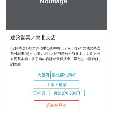
建築営業／泉北支店
(定額手当1)能力評価手当8,000円32,400円 (その他の手当
等付記事項)＜ｂ欄：追記＞給与増額手当５１，２００円
０円基本給＋各手当の合計が最低賃金に満たない場合は、
調整給
大阪府
泉北郡忠岡町
土木・建築
正社員
月給270,000円
詳細を見る