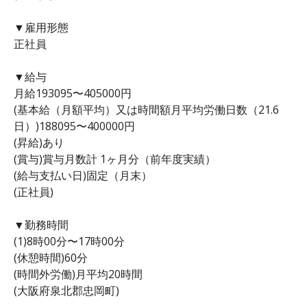
▼雇用形態
正社員
▼給与
月給193095〜405000円
(基本給（月額平均）又は時間額月平均労働日数（21.6
日）)188095〜400000円
(昇給)あり
(賞与)賞与月数計 1ヶ月分（前年度実績）
(給与支払い日)固定（月末）
(正社員)
▼勤務時間
(1)8時00分〜17時00分
(休憩時間)60分
(時間外労働)月平均20時間
(大阪府泉北郡忠岡町)