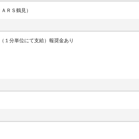
ＣＡＲＳ鶴見）
当（１分単位にて支給）報奨金あり