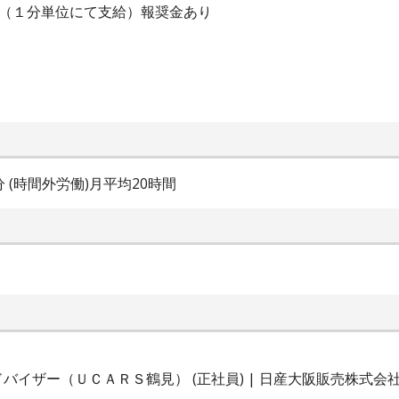
当（１分単位にて支給）報奨金あり
0分 (時間外労働)月平均20時間
イザー（ＵＣＡＲＳ鶴見） (正社員) | 日産大阪販売株式会