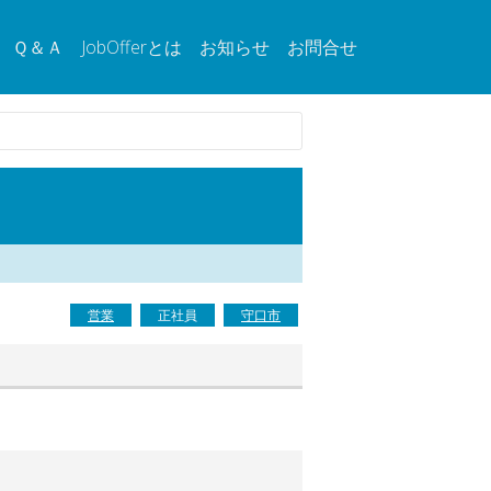
Ｑ＆Ａ
JobOfferとは
お知らせ
お問合せ
営業
正社員
守口市