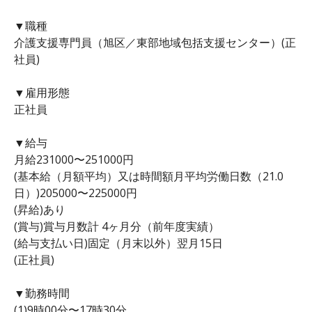
▼職種
介護支援専門員（旭区／東部地域包括支援センター）(正
社員)
▼雇用形態
正社員
▼給与
月給231000〜251000円
(基本給（月額平均）又は時間額月平均労働日数（21.0
日）)205000〜225000円
(昇給)あり
(賞与)賞与月数計 4ヶ月分（前年度実績）
(給与支払い日)固定（月末以外）翌月15日
(正社員)
▼勤務時間
(1)9時00分〜17時30分