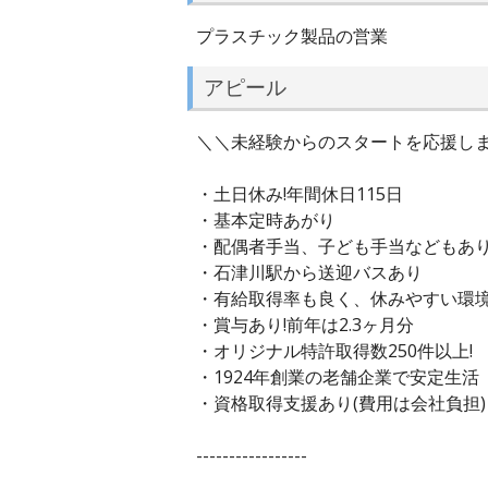
プラスチック製品の営業
アピール
＼＼未経験からのスタートを応援します
・土日休み!年間休日115日
・基本定時あがり
・配偶者手当、子ども手当などもあ
・石津川駅から送迎バスあり
・有給取得率も良く、休みやすい環
・賞与あり!前年は2.3ヶ月分
・オリジナル特許取得数250件以上!
・1924年創業の老舗企業で安定生活
・資格取得支援あり(費用は会社負担)
-----------------