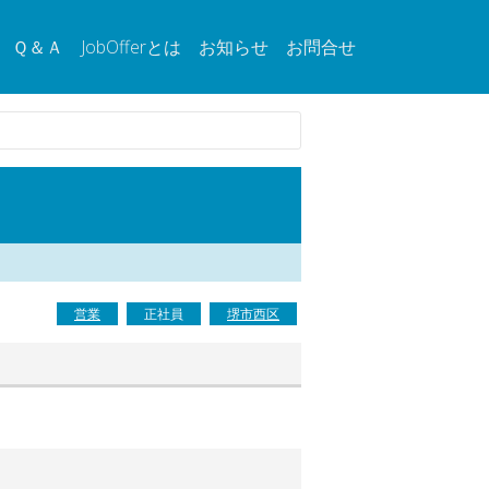
Ｑ＆Ａ
JobOfferとは
お知らせ
お問合せ
営業
正社員
堺市西区