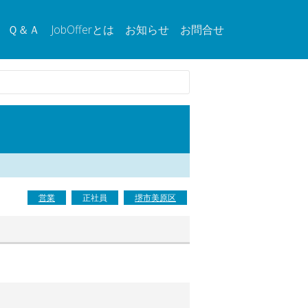
Ｑ＆Ａ
JobOfferとは
お知らせ
お問合せ
営業
正社員
堺市美原区