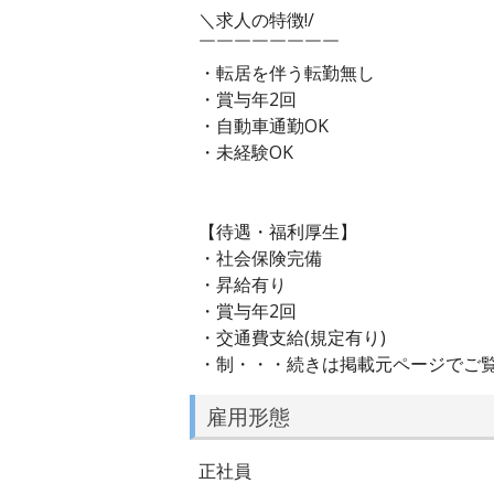
＼求人の特徴!/
￣￣￣￣￣￣￣￣
・転居を伴う転勤無し
・賞与年2回
・自動車通勤OK
・未経験OK
【待遇・福利厚生】
・社会保険完備
・昇給有り
・賞与年2回
・交通費支給(規定有り)
・制・・・続きは掲載元ページでご
雇用形態
正社員