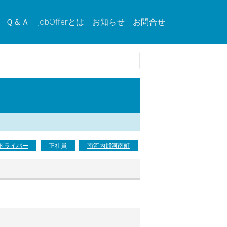
Ｑ＆Ａ
JobOfferとは
お知らせ
お問合せ
ドライバー
正社員
南河内郡河南町