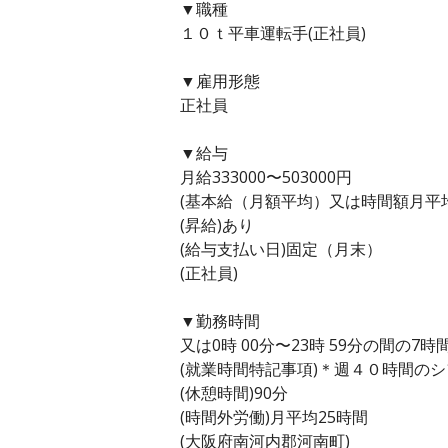
▼職種
１０ｔ平車運転手(正社員)
▼雇用形態
正社員
▼給与
月給333000〜503000円
(基本給（月額平均）又は時間額月平均労働
(昇給)あり
(給与支払い日)固定（月末）
(正社員)
▼勤務時間
又は0時 00分〜23時 59分の間の7時
(就業時間特記事項)＊週４０時間の
(休憩時間)90分
(時間外労働)月平均25時間
(大阪府南河内郡河南町)