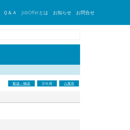
Ｑ＆Ａ
JobOfferとは
お知らせ
お問合せ
配送・物流
正社員
八尾市