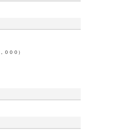
０，０００）