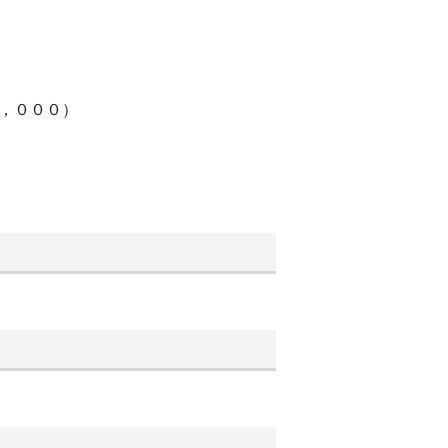
０，０００）