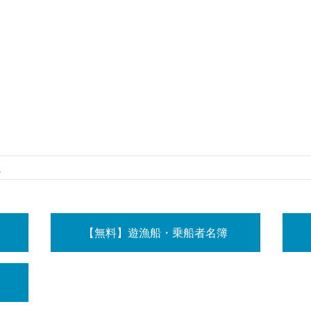
人
【無料】遊漁船・乗船者名簿