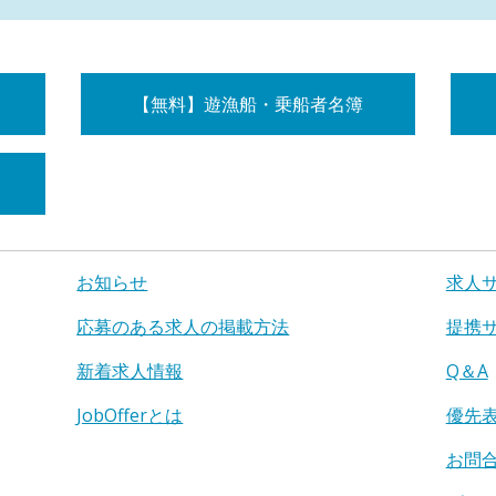
【無料】遊漁船・乗船者名簿
お知らせ
求人
応募のある求人の掲載方法
提携
新着求人情報
Q＆A
JobOfferとは
優先
お問