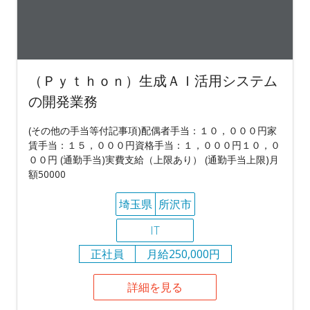
（Ｐｙｔｈｏｎ）生成ＡＩ活用システム
の開発業務
(その他の手当等付記事項)配偶者手当：１０，０００円家
賃手当：１５，０００円資格手当：１，０００円１０，０
００円 (通勤手当)実費支給（上限あり） (通勤手当上限)月
額50000
埼玉県
所沢市
IT
正社員
月給250,000円
詳細を見る