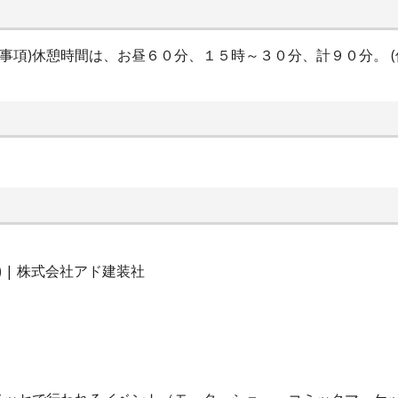
間特記事項)休憩時間は、お昼６０分、１５時～３０分、計９０分。 (
 | 株式会社アド建装社
。