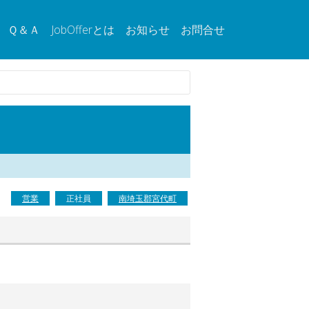
Ｑ＆Ａ
JobOfferとは
お知らせ
お問合せ
営業
正社員
南埼玉郡宮代町