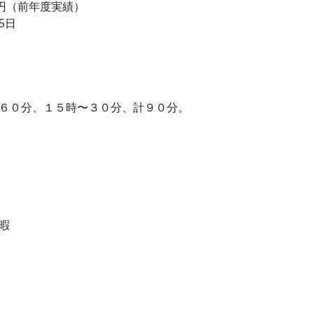
00 円（前年度実績）
5日
昼６０分、１５時〜３０分、計９０分。
暇