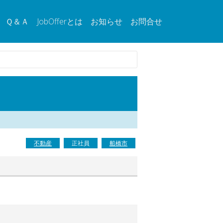
Ｑ＆Ａ
JobOfferとは
お知らせ
お問合せ
不動産
正社員
船橋市