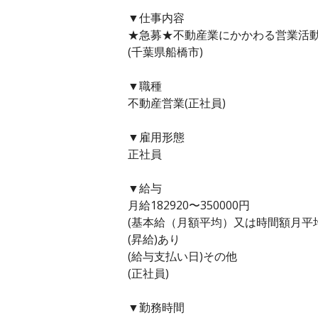
▼仕事内容
★急募★不動産業にかかわる営業活
(千葉県船橋市)
▼職種
不動産営業(正社員)
▼雇用形態
正社員
▼給与
月給182920〜350000円
(基本給（月額平均）又は時間額月平均労働
(昇給)あり
(給与支払い日)その他
(正社員)
▼勤務時間