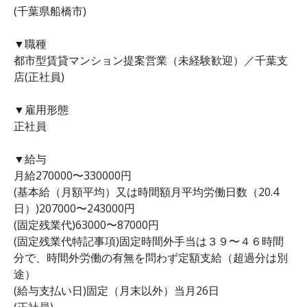
(千葉県船橋市)
▼職種
都市型賃貸マンション提案営業（未経験歓迎）／千葉支
店(正社員)
▼雇用形態
正社員
▼給与
月給270000〜330000円
(基本給（月額平均）又は時間額月平均労働日数（20.4
日）)207000〜243000円
(固定残業代)63000〜87000円
(固定残業代特記事項)固定時間外手当は３９〜４６時間
分で、時間外労働の有無を問わず定額支給（超過分は別
途）
(給与支払い日)固定（月末以外）当月26日
(正社員)