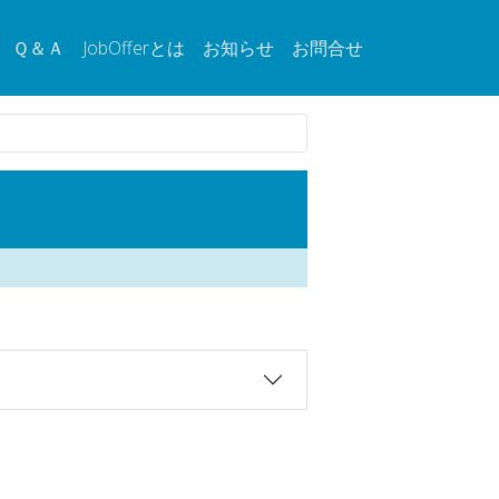
Ｑ＆Ａ
JobOfferとは
お知らせ
お問合せ