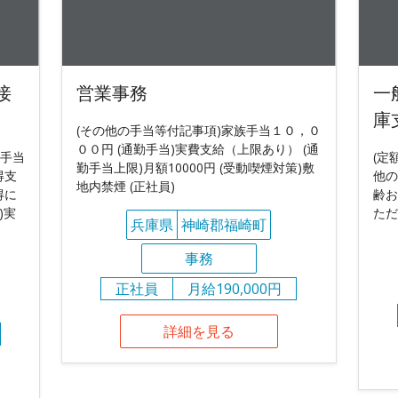
接
営業事務
一
庫
(その他の手当等付記事項)家族手当１０，０
００円 (通勤手当)実費支給（上限あり） (通
格手当
(定
勤手当上限)月額10000円 (受動喫煙対策)敷
得支
他の
地内禁煙 (正社員)
得に
齢お
)実
ただ
兵庫県
神崎郡福崎町
事務
正社員
月給190,000円
詳細を見る