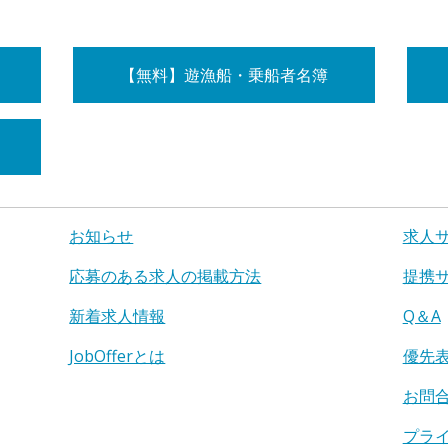
【無料】遊漁船・乗船者名簿
お知らせ
求人
応募のある求人の掲載方法
提携
新着求人情報
Q＆A
JobOfferとは
優先
お問
プラ