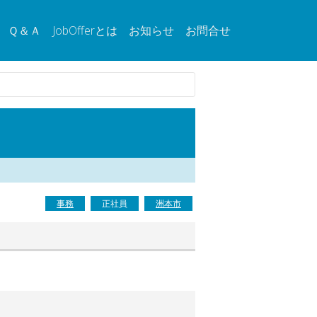
Ｑ＆Ａ
JobOfferとは
お知らせ
お問合せ
事務
正社員
洲本市