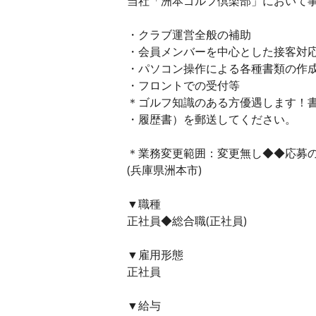
当社「洲本ゴルフ倶楽部」において
・クラブ運営全般の補助
・会員メンバーを中心とした接客対
・パソコン操作による各種書類の作
・フロントでの受付等
＊ゴルフ知識のある方優遇します！
・履歴書）を郵送してください。
＊業務変更範囲：変更無し◆◆応募
(兵庫県洲本市)
▼職種
正社員◆総合職(正社員)
▼雇用形態
正社員
▼給与