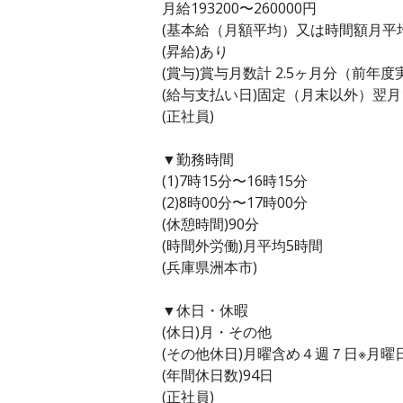
月給193200〜260000円
(基本給（月額平均）又は時間額月平均労働
(昇給)あり
(賞与)賞与月数計 2.5ヶ月分（前年度
(給与支払い日)固定（月末以外）翌月
(正社員)
▼勤務時間
(1)7時15分〜16時15分
(2)8時00分〜17時00分
(休憩時間)90分
(時間外労働)月平均5時間
(兵庫県洲本市)
▼休日・休暇
(休日)月・その他
(その他休日)月曜含め４週７日※月
(年間休日数)94日
(正社員)