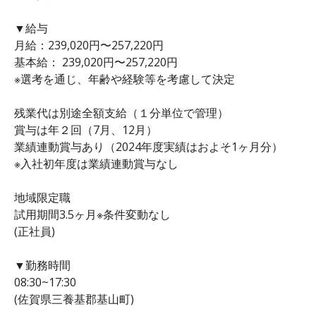
▼給与
月給：239,020円〜257,220円
基本給： 239,020円〜257,220円
※選考を通じ、年齢や経験等を考慮して決定
残業代は別途全額支給（１分単位で管理）
賞与は年２回（7月、12月）
業績連動賞与あり（2024年度実績はおよそ1ヶ月分）
※入社初年度は業績連動賞与なし
地域限定職
試用期間3.5ヶ月※条件変動なし
(正社員)
▼勤務時間
08:30~17:30
(佐賀県三養基郡基山町)