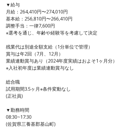
▼給与
月給：264,410円〜274,010円
基本給：256,810円〜266,410円
調整手当：一律7,600円
※選考を通じ、年齢や経験等を考慮して決定
残業代は別途全額支給（1分単位で管理）
賞与は年2回（7月、12月）
業績連動賞与あり（2024年度実績はおよそ1ヶ月分）
※入社初年度は業績連動賞与なし
総合職
試用期間3.5ヶ月※条件変動なし
(正社員)
▼勤務時間
08:30~17:30
(佐賀県三養基郡基山町)