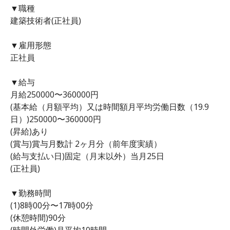
▼職種
建築技術者(正社員)
▼雇用形態
正社員
▼給与
月給250000〜360000円
(基本給（月額平均）又は時間額月平均労働日数（19.9
日）)250000〜360000円
(昇給)あり
(賞与)賞与月数計 2ヶ月分（前年度実績）
(給与支払い日)固定（月末以外）当月25日
(正社員)
▼勤務時間
(1)8時00分〜17時00分
(休憩時間)90分
(時間外労働)月平均10時間