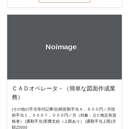
ＣＡＤオペレータ－（簡単な図面作成業
務）
(その他の手当等付記事項)精皆勤手当４，６００円／月技
術手当１，５００７，０００円／月（対象：ＱＣ検定有資
格者） (通勤手当)実費支給（上限あり） (通勤手当上限)月
額25000