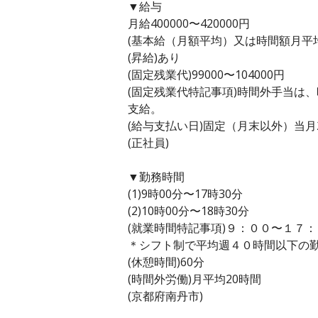
▼給与
月給400000〜420000円
(基本給（月額平均）又は時間額月平均労働
(昇給)あり
(固定残業代)99000〜104000円
(固定残業代特記事項)時間外手当は
支給。
(給与支払い日)固定（月末以外）当月
(正社員)
▼勤務時間
(1)9時00分〜17時30分
(2)10時00分〜18時30分
(就業時間特記事項)９：００〜１７
＊シフト制で平均週４０時間以下の
(休憩時間)60分
(時間外労働)月平均20時間
(京都府南丹市)