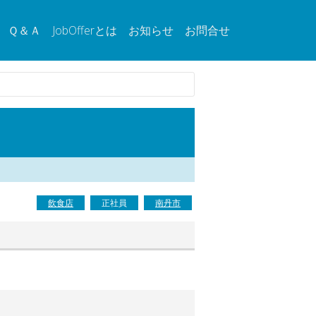
Ｑ＆Ａ
JobOfferとは
お知らせ
お問合せ
飲食店
正社員
南丹市