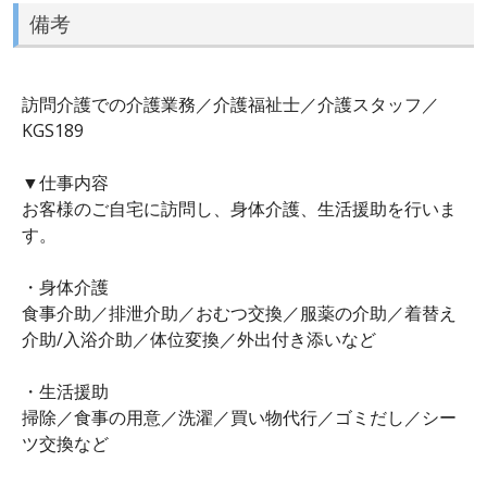
備考
訪問介護での介護業務／介護福祉士／介護スタッフ／
KGS189
▼仕事内容
お客様のご自宅に訪問し、身体介護、生活援助を行いま
す。
・身体介護
食事介助／排泄介助／おむつ交換／服薬の介助／着替え
介助/入浴介助／体位変換／外出付き添いなど
・生活援助
掃除／食事の用意／洗濯／買い物代行／ゴミだし／シー
ツ交換など