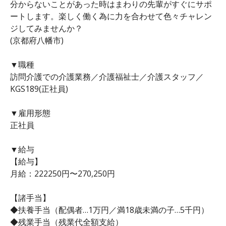
分からないことがあった時はまわりの先輩がすぐにサポ
ートします。楽しく働く為に力を合わせて色々チャレン
ジしてみませんか？
(京都府八幡市)
▼職種
訪問介護での介護業務／介護福祉士／介護スタッフ／
KGS189(正社員)
▼雇用形態
正社員
▼給与
【給与】
月給：222250円〜270,250円
【諸手当】
◆扶養手当（配偶者…1万円／満18歳未満の子…5千円）
◆残業手当（残業代全額支給）