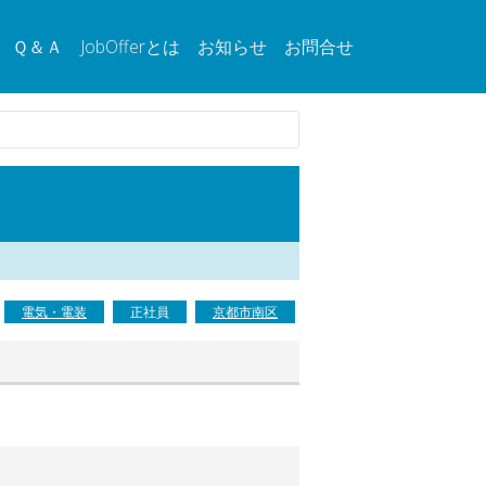
Ｑ＆Ａ
JobOfferとは
お知らせ
お問合せ
電気・電装
正社員
京都市南区