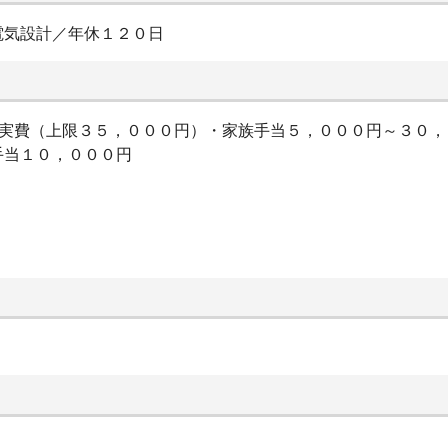
電気設計／年休１２０日
当実費（上限３５，０００円）・家族手当５，０００円～３０
手当１０，０００円