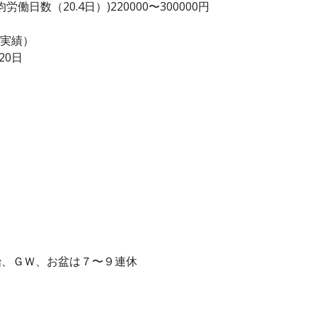
日数（20.4日）)220000〜300000円
度実績）
20日
年始、ＧＷ、お盆は７〜９連休