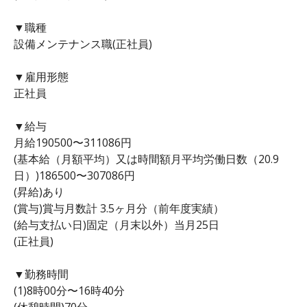
▼職種
設備メンテナンス職(正社員)
▼雇用形態
正社員
▼給与
月給190500〜311086円
(基本給（月額平均）又は時間額月平均労働日数（20.9
日）)186500〜307086円
(昇給)あり
(賞与)賞与月数計 3.5ヶ月分（前年度実績）
(給与支払い日)固定（月末以外）当月25日
(正社員)
▼勤務時間
(1)8時00分〜16時40分
(休憩時間)70分