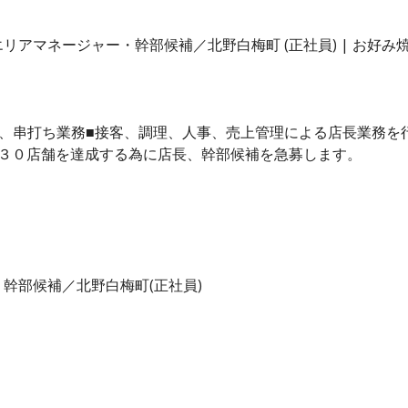
リアマネージャー・幹部候補／北野白梅町 (正社員) | お好
、串打ち業務■接客、調理、人事、売上管理による店長業務を
で３０店舗を達成する為に店長、幹部候補を急募します。
幹部候補／北野白梅町(正社員)