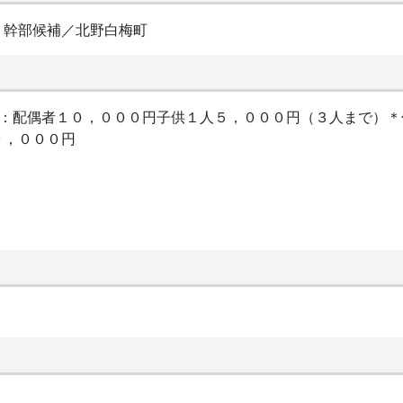
・幹部候補／北野白梅町
当：配偶者１０，０００円子供１人５，０００円（３人まで）
０，０００円