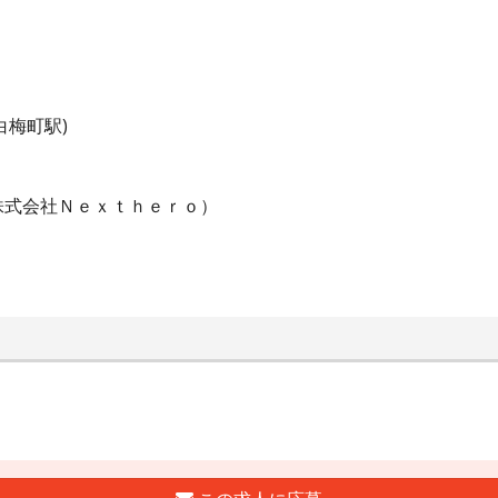
白梅町駅)
株式会社Ｎｅｘｔｈｅｒｏ）