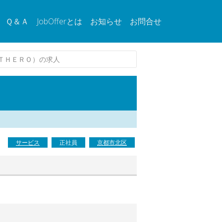
Ｑ＆Ａ
JobOfferとは
お知らせ
お問合せ
ＴＨＥＲＯ）の求人
サービス
正社員
京都市北区