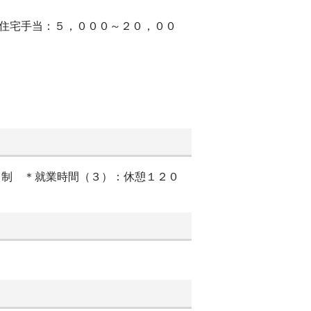
＊住宅手当：５，０００～２０，００
項)＊シフト制 ＊就業時間（３）：休憩１２０