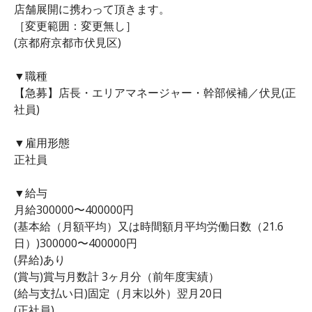
店舗展開に携わって頂きます。
［変更範囲：変更無し］
(京都府京都市伏見区)
▼職種
【急募】店長・エリアマネージャー・幹部候補／伏見(正
社員)
▼雇用形態
正社員
▼給与
月給300000〜400000円
(基本給（月額平均）又は時間額月平均労働日数（21.6
日）)300000〜400000円
(昇給)あり
(賞与)賞与月数計 3ヶ月分（前年度実績）
(給与支払い日)固定（月末以外）翌月20日
(正社員)