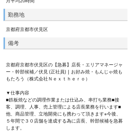
月平均20時間
勤務地
京都府京都市伏見区
備考
京都府京都市伏見区の【急募】店長・エリアマネージャ
ー・幹部候補／伏見 (正社員) | お好み焼・もんじゃ焼も
もたろう（株式会社Ｎｅｘｔｈｅｒｏ）
▼仕事内容
■鉄板焼などの調理作業または仕込み、串打ち業務■接
客、調理、人事、売上管理による店長業務を行います■
他、商品管理、立地開発にも携わって頂きます※今後、
５年間で３０店舗を達成する為に店長、幹部候補を急募
します。