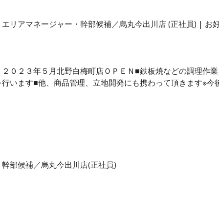
エリアマネージャー・幹部候補／烏丸今出川店 (正社員) | 
Ｎ２０２３年５月北野白梅町店ＯＰＥＮ■鉄板焼などの調理作業
を行います■他、商品管理、立地開発にも携わって頂きます※今
幹部候補／烏丸今出川店(正社員)