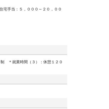
＊住宅手当：５，０００～２０，００
項)＊シフト制 ＊就業時間（３）：休憩１２０