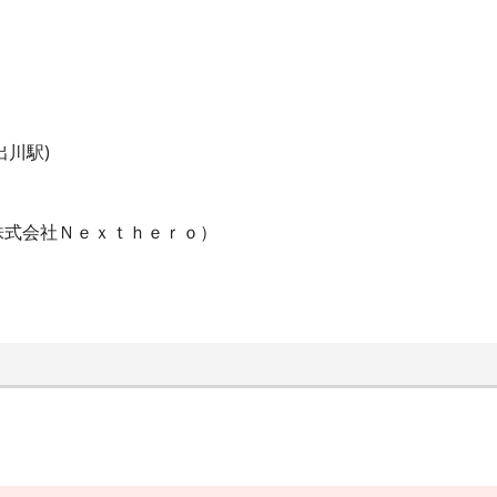
出川駅)
株式会社Ｎｅｘｔｈｅｒｏ）