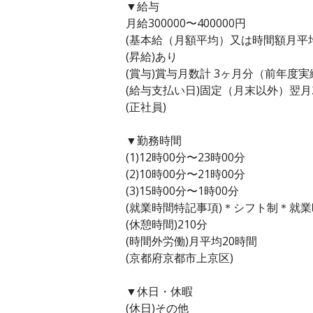
▼給与
月給300000〜400000円
(基本給（月額平均）又は時間額月平均労働
(昇給)あり
(賞与)賞与月数計 3ヶ月分（前年度実
(給与支払い日)固定（月末以外）翌月
(正社員)
▼勤務時間
(1)12時00分〜23時00分
(2)10時00分〜21時00分
(3)15時00分〜1時00分
(就業時間特記事項)＊シフト制＊就
(休憩時間)210分
(時間外労働)月平均20時間
(京都府京都市上京区)
▼休日・休暇
(休日)その他