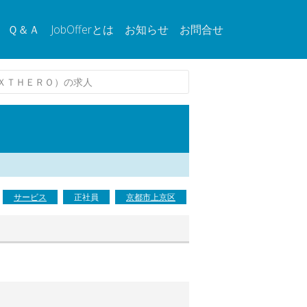
Ｑ＆Ａ
JobOfferとは
お知らせ
お問合せ
ＸＴＨＥＲＯ）の求人
サービス
正社員
京都市上京区