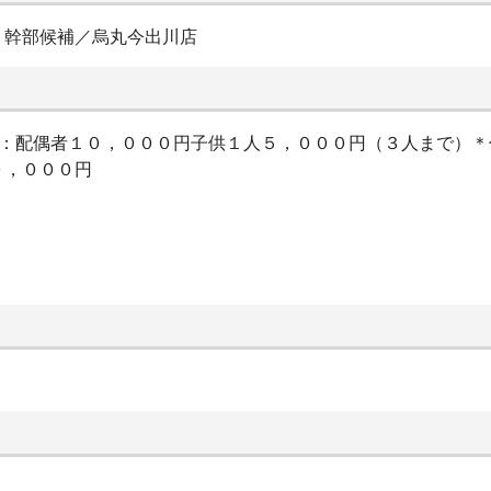
・幹部候補／烏丸今出川店
当：配偶者１０，０００円子供１人５，０００円（３人まで）
０，０００円