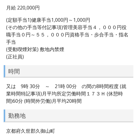
月給 220,000円
(定額手当1)健康手当1,000円～1,000円
(その他の手当等付記事項)管理美容手当４，０００円役
職手当０円～５５，０００円資格手当・歩合手当・指名
手当
(受動喫煙対策) 敷地内禁煙
(正社員)
時間
又は 9時 30分 ～ 21時 00分 の間の8時間程度 (就
業時間特記事項)月平均所定労働時間１７３Ｈ (休憩時
間)60分 (時間外労働)月平均20時間
勤務地
京都府久世郡久御山町