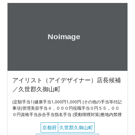
アイリスト（アイデザイナー）店長候補
／久世郡久御山町
(定額手当1)健康手当1,000円1,000円 (その他の手当等付記
事項)管理美容手当４，０００円役職手当０円５５，００
０円資格手当歩合手当指名手当 (受動喫煙対策)敷地内禁煙
京都府
久世郡久御山町