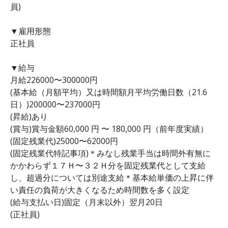
員)
▼雇用形態
正社員
▼給与
月給226000〜300000円
(基本給（月額平均）又は時間額月平均労働日数（21.6
日）)200000〜237000円
(昇給)あり
(賞与)賞与金額60,000 円 〜 180,000 円（前年度実績）
(固定残業代)25000〜62000円
(固定残業代特記事項)＊みなし残業手当は時間外有無に
かかわらず１７Ｈ〜３２Ｈ分を固定残業代として支給
し、超過分については別途支給＊基本給単価の上昇に伴
い責任の負荷が大きくなるため時間数を多く設定
(給与支払い日)固定（月末以外）翌月20日
(正社員)