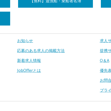
【無料】遊漁船・乗船者名簿
お知らせ
求人
応募のある求人の掲載方法
提携
新着求人情報
Q＆A
JobOfferとは
優先
お問
プラ