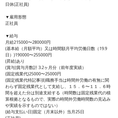
日休(正社員)
▼雇用形態
正社員
▼給与
月給215000〜280000円
(基本給（月額平均）又は時間額月平均労働日数（19.9
日）)190000〜255000円
(昇給)あり
(賞与)賞与月数計 3.2ヶ月分（前年度実績）
(固定残業代)25000〜25000円
(固定残業代特記事項)職務手当は時間外労働の有無に関
わらず固定残業代として支給し、１５．６〜１１．６時
間を超えた分は別途支給する（時間数は固定残業代の積
算根拠となるもので、実際の時間外労働時間数の見込み
や実績を示すものではない）
(給与支払い日)固定（月末以外）当月25日
(正社員)