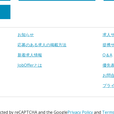
お知らせ
求人
応募のある求人の掲載方法
提携
新着求人情報
Q＆A
JobOfferとは
優先
お問
プラ
tected by reCAPTCHA and the Google
Privacy Policy
and
Terms 