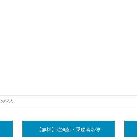
理の求人
【無料】遊漁船・乗船者名簿