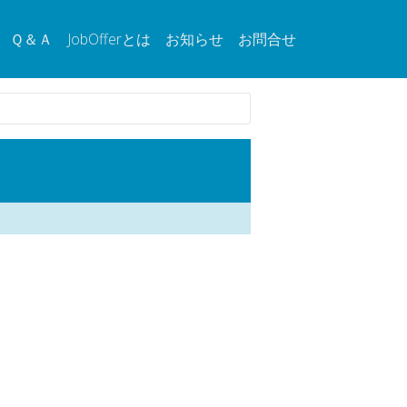
Ｑ＆Ａ
JobOfferとは
お知らせ
お問合せ