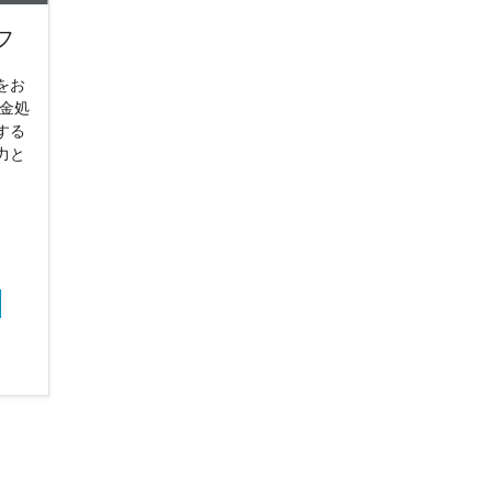
フ
をお
入金処
する
力と