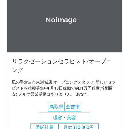
リラクゼーションセラピスト/オープニ
ング
凪の手倉吉市東巌城店 オープニングスタッフ! 新しいセラ
ピストを積極募集中! 月18日稼働で約31万円程度(報酬目
安) ノルマ営業活動はありません。 あなた
鳥取県
倉吉市
理容・美容
委託社員
月給310,000円