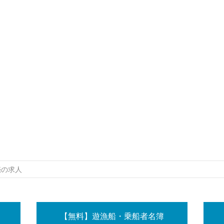
売の求人
【無料】遊漁船・乗船者名簿