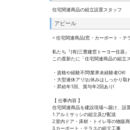
住宅関連商品の組立設置スタッフ
アピール
< 住宅関連商品(窓・カーポート・テ
私たち『(有)三豊建窓トーヨー住器
この度新たに「住宅関連商品の組立ス
・資格や経験不問!業界未経験者OK!
・大型連休アリ!お休みはしっかり取れ
・昇給年1回、賞与年2回あり!
【 仕事内容 】
住宅関連商品を建設現場へ届け、設
1.アルミサッシの組立及び配送
2.室内ドア・床材・トイレ等の物販
3.カーポート・テラスの組立工事