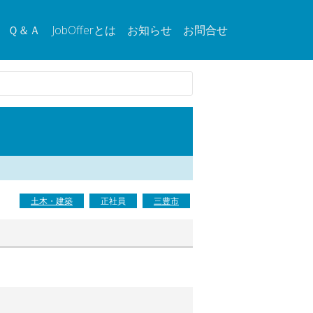
Ｑ＆Ａ
JobOfferとは
お知らせ
お問合せ
土木・建築
正社員
三豊市