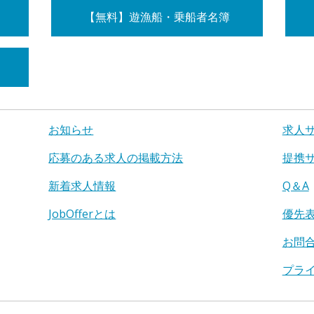
【無料】遊漁船・乗船者名簿
お知らせ
求人
応募のある求人の掲載方法
提携
新着求人情報
Q＆A
JobOfferとは
優先
お問
プラ