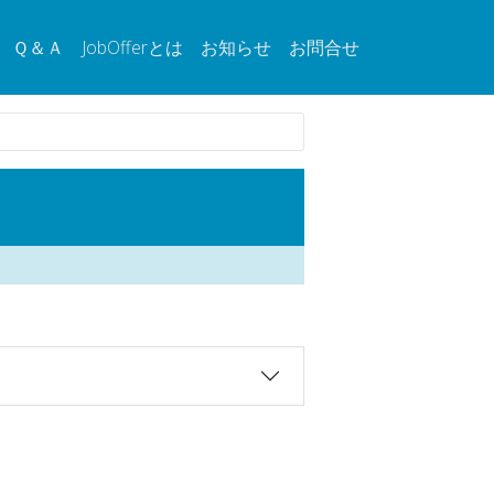
Ｑ＆Ａ
JobOfferとは
お知らせ
お問合せ