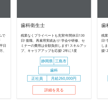
歯科衛生士
歯
ムで
残業なくプライベートも充実!年間休日130
残業
研
日! 復職、再雇用実績あり! 学会や研修、セ
日!
平日
ミナーの費用は全額負担します! スキルアッ
しま
る方、
プ、キャリアアップを応援! 2年に1度
援!
静岡県
三島市
歯科
正社員
月給260,000円
詳細を見る