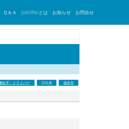
Ｑ＆Ａ
JobOfferとは
お知らせ
お問合せ
運転手・ドライバー
正社員
袋井市