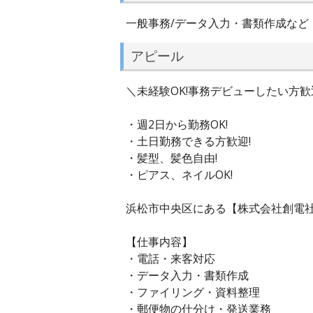
一般事務/データ入力・書類作成など
アピール
＼未経験OK!事務デビューしたい方歓迎
・週2日から勤務OK!
・土日勤務できる方歓迎!
・髪型、髪色自由!
・ピアス、ネイルOK!
浜松市中央区にある【株式会社創電社c
【仕事内容】
・電話・来客対応
・データ入力・書類作成
・ファイリング・資料整理
・郵便物の仕分け・発送業務