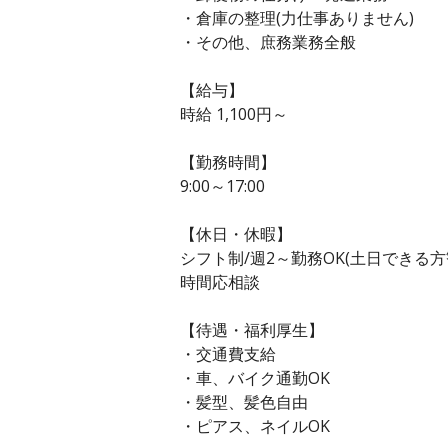
・倉庫の整理(力仕事ありません)
・その他、庶務業務全般
【給与】
時給 1,100円～
【勤務時間】
9:00～17:00
【休日・休暇】
シフト制/週2～勤務OK(土日できる方
時間応相談
【待遇・福利厚生】
・交通費支給
・車、バイク通勤OK
・髪型、髪色自由
・ピアス、ネイルOK