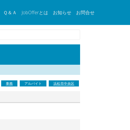
Ｑ＆Ａ
JobOfferとは
お知らせ
お問合せ
事務
アルバイト
浜松市中央区