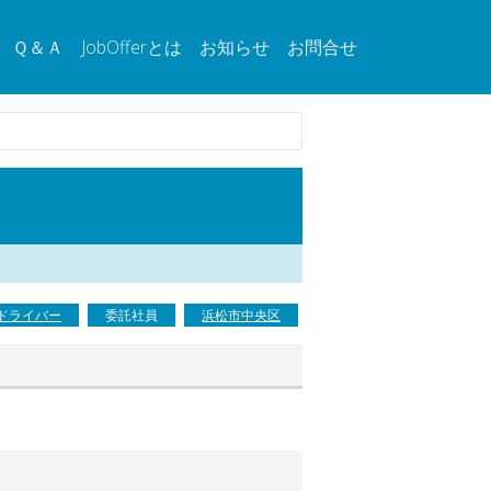
Ｑ＆Ａ
JobOfferとは
お知らせ
お問合せ
ドライバー
委託社員
浜松市中央区