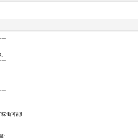
￣￣
能。
￣￣
￣￣
稼働可能!
能