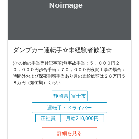
ダンプカー運転手☆未経験者歓迎☆
(その他の手当等付記事項)無事故手当：５，０００円２
０，０００円歩合手当：７０，０００円夜間工事の場合：
時間外および深夜割増手当あり月の支給総額は２８万円５
８万円（繁忙期）くらい
静岡県
富士市
運転手・ドライバー
正社員
月給210,000円
詳細を見る