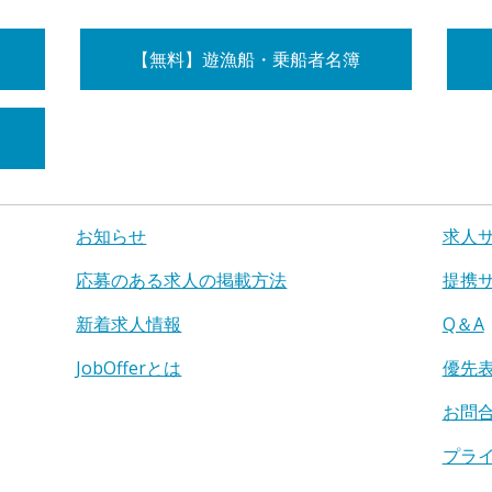
【無料】遊漁船・乗船者名簿
お知らせ
求人
応募のある求人の掲載方法
提携
新着求人情報
Q＆A
JobOfferとは
優先
お問
プラ