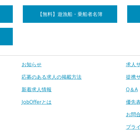
【無料】遊漁船・乗船者名簿
お知らせ
求人
応募のある求人の掲載方法
提携
新着求人情報
Q＆A
JobOfferとは
優先
お問
プラ