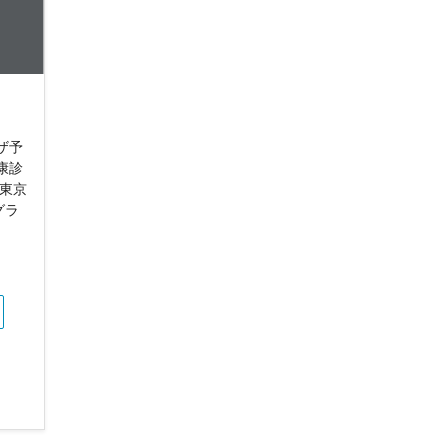
ザ予
康診
 東京
グラ