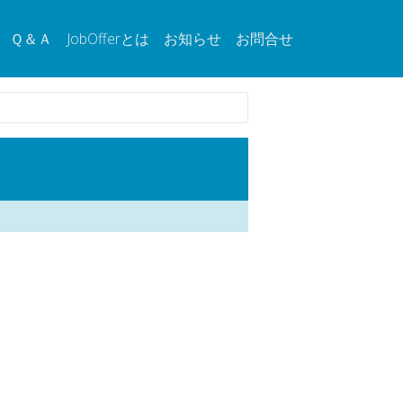
Ｑ＆Ａ
JobOfferとは
お知らせ
お問合せ