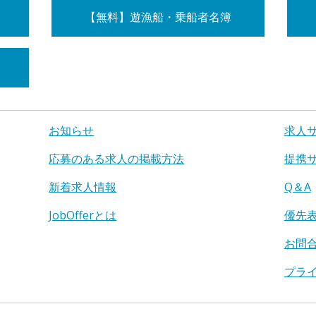
【無料】遊漁船・乗船者名簿
お知らせ
求人
応募のある求人の掲載方法
提携
新着求人情報
Q＆A
JobOfferとは
優先
お問
プラ