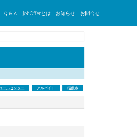
Ｑ＆Ａ
JobOfferとは
お知らせ
お問合せ
コールセンター
アルバイト
稲敷市