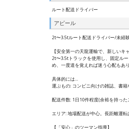
ルート配送ドライバー
アピール
2t〜3.5tルート配送ドライバー/
【安全第一の天龍運輸で、新しいキャ
2t〜3.5tトラックを使用し、固
め、一度道を覚えれば迷う心配もあ
具体的には…
運ぶもの: コンビニ向けの雑誌、書籍
配送件数: 1日10件程度(余裕を持っ
エリア: 地場配送が中心。長距離運
【「安心」のツーマン指導】