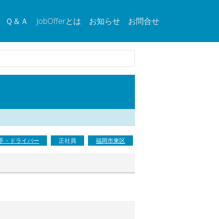
Ｑ＆Ａ
JobOfferとは
お知らせ
お問合せ
手・ドライバー
正社員
福岡市東区