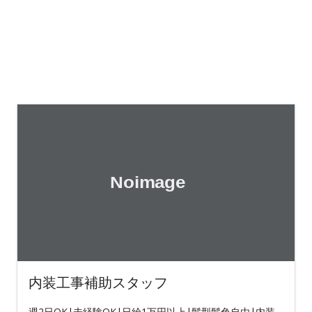
内装工事補助スタッフ
週2日OK|未経験OK|日給1万円以上|髪型髪色自由|内装