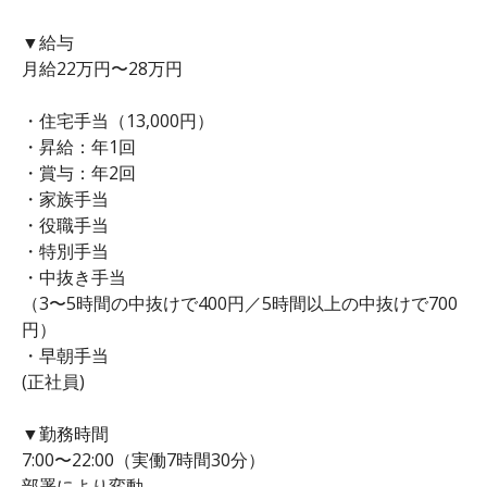
▼給与
月給22万円〜28万円
・住宅手当（13,000円）
・昇給：年1回
・賞与：年2回
・家族手当
・役職手当
・特別手当
・中抜き手当
（3〜5時間の中抜けで400円／5時間以上の中抜けで700
円）
・早朝手当
(正社員)
▼勤務時間
7:00〜22:00（実働7時間30分）
部署により変動