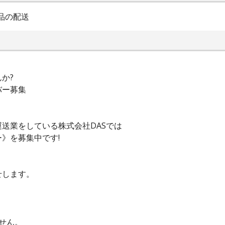
品の配送
か?
バー募集
送業をしている株式会社DASでは
》を募集中です!
せします。
せん。