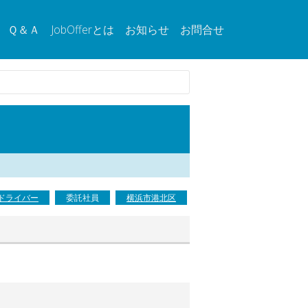
Ｑ＆Ａ
JobOfferとは
お知らせ
お問合せ
ドライバー
委託社員
横浜市港北区