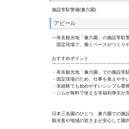
施設常駐警備(兼六園)
アピール
―有名観光地「兼六園」の施設常駐
固定現場で、働くペースがつくりや
おすすめポイント
￣￣￣￣￣￣￣￣￣￣￣￣￣￣￣￣
・有名観光地「兼六園」での施設常
・固定現場のため、仕事を覚えやす
・未経験でも始めやすいシンプル業
・ジムが無料で使える等福利厚生が
日本三名園のひとつ、兼六園での施
観光客や地域の皆さまが安心して園