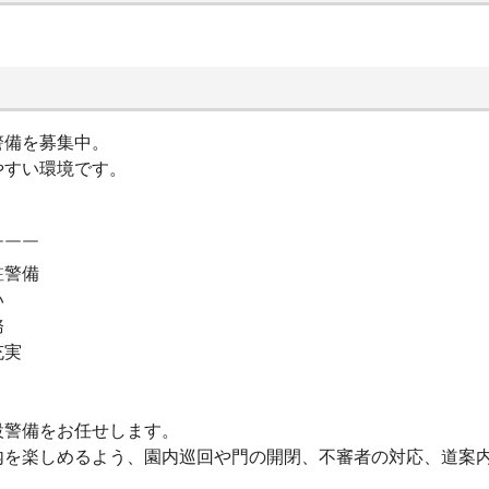
警備を募集中。
すい環境です。
￣￣￣
駐警備
い
務
充実
設警備をお任せします。
内を楽しめるよう、園内巡回や門の開閉、不審者の対応、道案