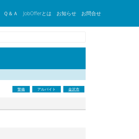
Ｑ＆Ａ
JobOfferとは
お知らせ
お問合せ
警備
アルバイト
金沢市