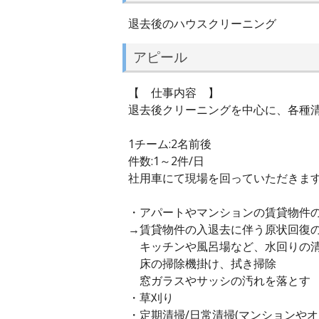
退去後のハウスクリーニング
アピール
【 仕事内容 】
退去後クリーニングを中心に、各種
1チーム:2名前後
件数:1～2件/日
社用車にて現場を回っていただきま
・アパートやマンションの賃貸物件
→賃貸物件の入退去に伴う原状回復
キッチンや風呂場など、水回りの
床の掃除機掛け、拭き掃除
窓ガラスやサッシの汚れを落とす
・草刈り
・定期清掃/日常清掃(マンションやオ