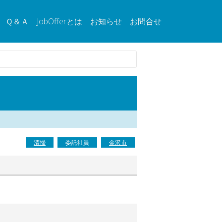
Ｑ＆Ａ
JobOfferとは
お知らせ
お問合せ
清掃
委託社員
金沢市