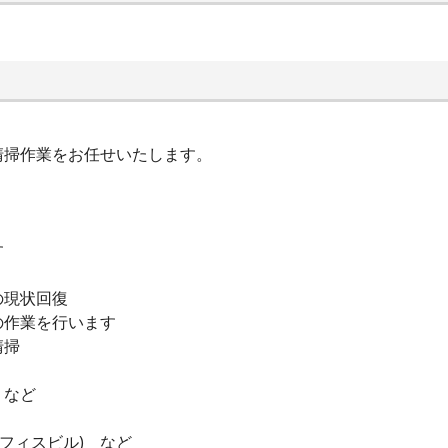
清掃作業をお任せいたします。
す
の現状回復
の作業を行います
清掃
 など
フィスビル) など