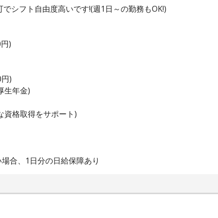
でシフト自由度高いです!(週1日～の勤務もOK!)
円)
円)
厚生年金)
な資格取得をサポート)
い場合、1日分の日給保障あり