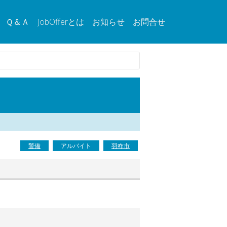
Ｑ＆Ａ
JobOfferとは
お知らせ
お問合せ
警備
アルバイト
羽咋市