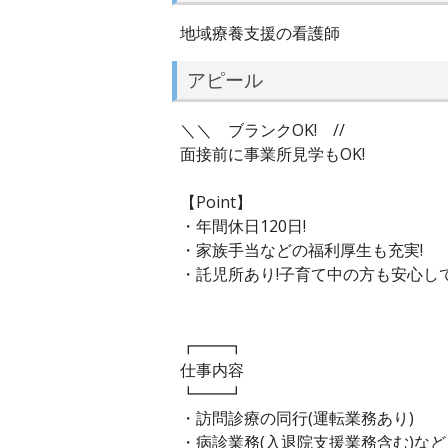
地域療養支援の看護師
アピール
＼＼ ブランクOK! //
面接前に事業所見学もOK!
【Point】
・年間休日120日!
・家族手当などの福利厚生も充実!
・託児所あり!子育て中の方も安心して
┏━━┓
仕事内容
┗━━┛
・訪問診療の同行(運転業務あり)
・病診業務(入退院支援業務含む)など