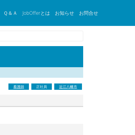
Ｑ＆Ａ
JobOfferとは
お知らせ
お問合せ
看護師
正社員
近江八幡市